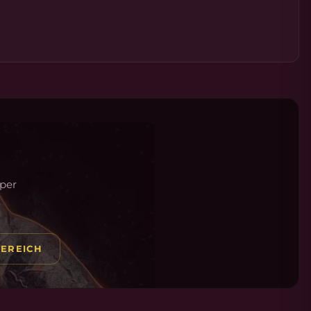
 per
.
EREICH