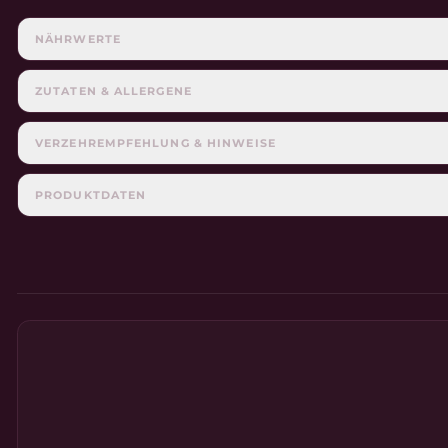
WIE BENUTZT MAN?
NÄHRWERTE
Nehmen Sie täglich 1 Portion (2 Shakes) ein. Für die Zu
ZUTATEN & ALLERGENE
VERZEHREMPFEHLUNG & HINWEISE
PRODUKTDATEN