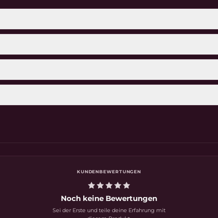
bereitung von 1 Shake 2 gestrichene Messlöffel in 200 ml Wa
KUNDENBEWERTUNGEN
Noch keine Bewertungen
Sei der Erste und teile deine Erfahrung mit