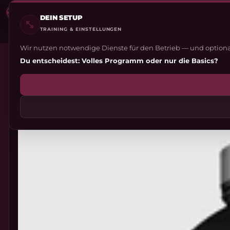
Zum Hauptinhalt
DEIN SETUP
TEXTGRÖSSE
TRAINING & EINSTELLUNGEN
Produkte, Marken, Inhaltsstoffe, Wissen, Coaching ...
Aktuell:
Standard
Wir nutzen notwendige Dienste für den Betrieb — und optiona
ZURÜCK ZUM SHOP
Du entscheidest: Volles Programm oder nur die Basics?
A++
A+
A−
A
A−−